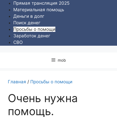
Перейти
Прямая трансляция 2025
к
Материальная помощь
содержимому
Деньги в долг
Поиск денег
Просьбы о помощи
Заработок денег
СВО
mob
Главная
/
Просьбы о помощи
Очень нужна
помощь.