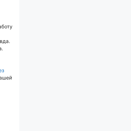
аботу
а
вда.
а.
ез
вашей