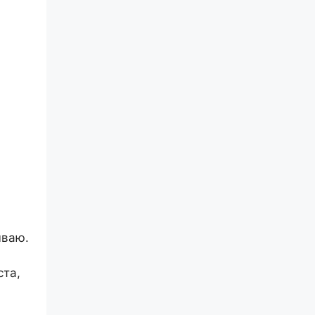
ываю.
та,