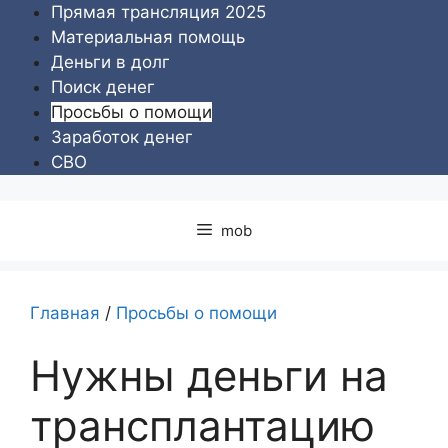
Перейти
Прямая трансляция 2025
к
Материальная помощь
содержимому
Деньги в долг
Поиск денег
Просьбы о помощи
Заработок денег
СВО
mob
Главная
/
Просьбы о помощи
Нужны деньги на
трансплантацию