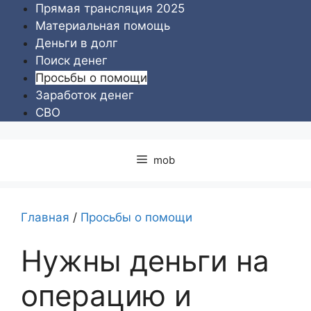
Перейти
Прямая трансляция 2025
к
Материальная помощь
содержимому
Деньги в долг
Поиск денег
Просьбы о помощи
Заработок денег
СВО
mob
Главная
/
Просьбы о помощи
Нужны деньги на
операцию и