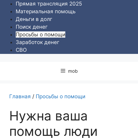
Перейти
Прямая трансляция 2025
к
Материальная помощь
содержимому
Деньги в долг
Поиск денег
Просьбы о помощи
Заработок денег
СВО
mob
Главная
/
Просьбы о помощи
Нужна ваша
помощь люди