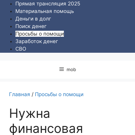
Перейти
Прямая трансляция 2025
к
Материальная помощь
содержимому
Деньги в долг
Поиск денег
Просьбы о помощи
Заработок денег
СВО
mob
Главная
/
Просьбы о помощи
Нужна
финансовая