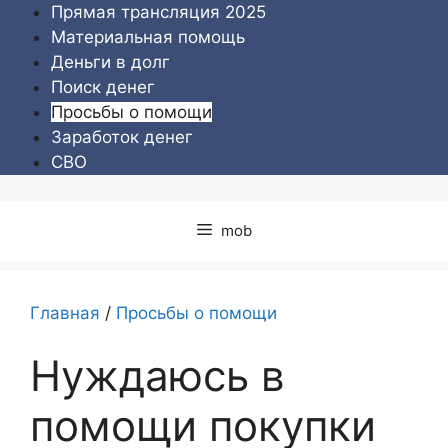
Перейти
Прямая трансляция 2025
к
Материальная помощь
содержимому
Деньги в долг
Поиск денег
Просьбы о помощи
Заработок денег
СВО
mob
Главная
/
Просьбы о помощи
Нуждаюсь в
помощи покупки