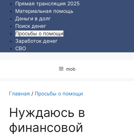
Перейти
Прямая трансляция 2025
к
Материальная помощь
содержимому
Деньги в долг
Поиск денег
Просьбы о помощи
Заработок денег
СВО
mob
Главная
/
Просьбы о помощи
Нуждаюсь в
финансовой