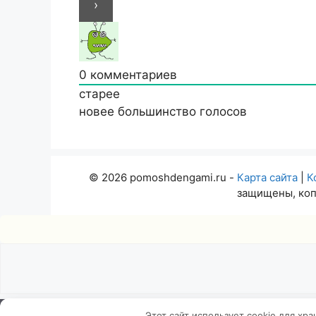
0
комментариев
старее
новее
большинство голосов
© 2026 pomoshdengami.ru -
Карта сайта
|
К
защищены, коп
Insert
Этот сайт использует cookie для хр