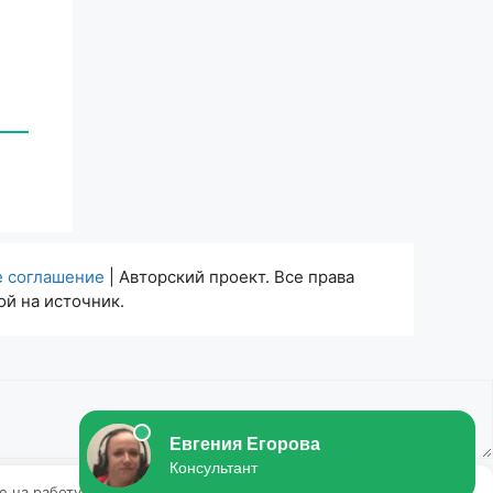
е соглашение
| Авторский проект. Все права
й на источник.
ие на работу с этими файлами.
OK