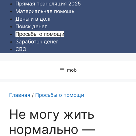
Перейти
Прямая трансляция 2025
к
Материальная помощь
содержимому
Деньги в долг
Поиск денег
Просьбы о помощи
Заработок денег
СВО
mob
Главная
/
Просьбы о помощи
Не могу жить
нормально —