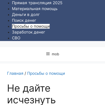
Перейти
Прямая трансляция 2025
к
Материальная помощь
содержимому
Деньги в долг
Поиск денег
Просьбы о помощи
Заработок денег
СВО
mob
Главная
/
Просьбы о помощи
Не дайте
исчезнуть