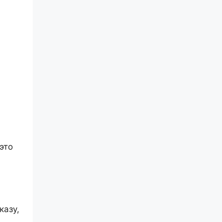
это
казу,