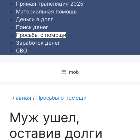
Перейти
Прямая трансляция 2025
к
Материальная помощь
содержимому
Деньги в долг
Поиск денег
Просьбы о помощи
Заработок денег
СВО
mob
Главная
/
Просьбы о помощи
Муж ушел,
оставив долги