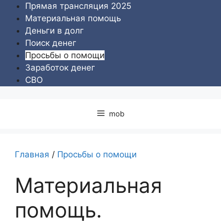
Перейти
Прямая трансляция 2025
к
Материальная помощь
содержимому
Деньги в долг
Поиск денег
Просьбы о помощи
Заработок денег
СВО
mob
Главная
/
Просьбы о помощи
Материальная
помощь.