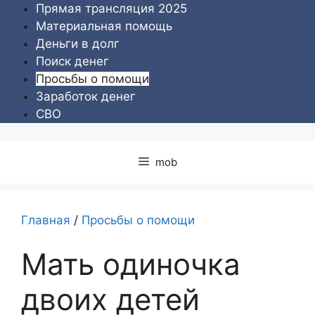
Перейти
Прямая трансляция 2025
к
Материальная помощь
содержимому
Деньги в долг
Поиск денег
Просьбы о помощи
Заработок денег
СВО
mob
Главная
/
Просьбы о помощи
Мать одиночка
двоих детей