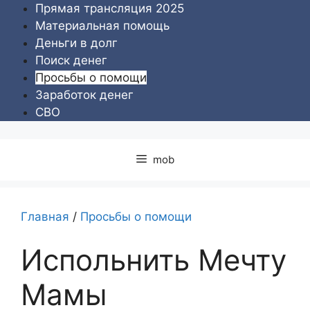
Перейти
Прямая трансляция 2025
к
Материальная помощь
содержимому
Деньги в долг
Поиск денег
Просьбы о помощи
Заработок денег
СВО
mob
Главная
/
Просьбы о помощи
Испольнить Мечту
Мамы