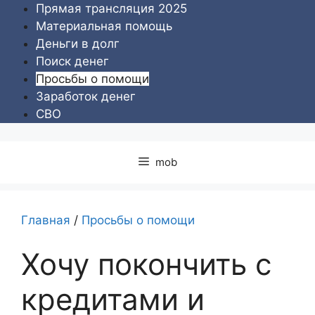
Перейти
Прямая трансляция 2025
к
Материальная помощь
содержимому
Деньги в долг
Поиск денег
Просьбы о помощи
Заработок денег
СВО
mob
Главная
/
Просьбы о помощи
Хочу покончить с
кредитами и