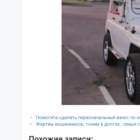
Помогите сделать первоначальный взнос по и
Жертвы мошенников, тонем в долгах, семья 
Похожие записи: