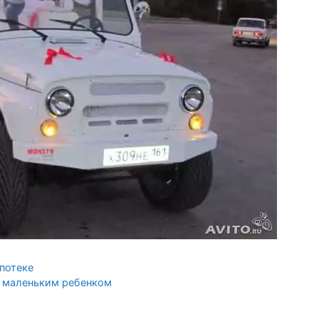
потеке
с маленьким ребенком