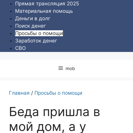
Перейти
Прямая трансляция 2025
к
Материальная помощь
содержимому
Деньги в долг
Поиск денег
Просьбы о помощи
Заработок денег
СВО
mob
Главная
/
Просьбы о помощи
Беда пришла в
мой дом, а у