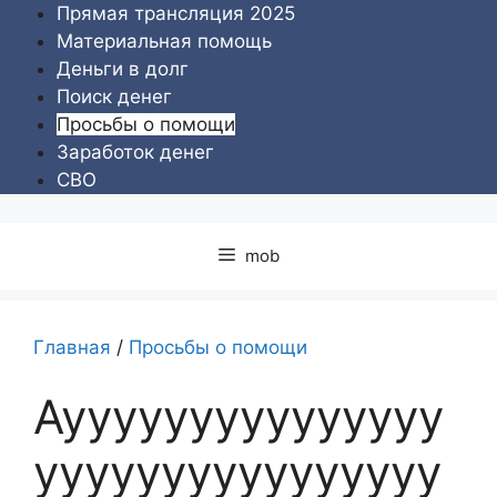
Перейти
Прямая трансляция 2025
к
Материальная помощь
содержимому
Деньги в долг
Поиск денег
Просьбы о помощи
Заработок денег
СВО
mob
Главная
/
Просьбы о помощи
Аууууууууууууууу
уууууууууууууууу